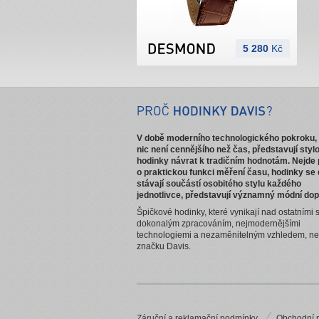
5 280
Kč
V době moderního technologického pokroku,
nic není cennějšího než čas, představují styl
hodinky návrat k tradičním hodnotám. Nejde
o praktickou funkci měření času, hodinky se
stávají součástí osobitého stylu každého
jednotlivce, představují významný módní dop
Špičkové hodinky, které vynikají nad ostatními
dokonalým zpracováním, nejmodernějšími
technologiemi a nezaměnitelným vzhledem, n
značku Davis.
Záruční a reklamační podmínky
Obchodní 