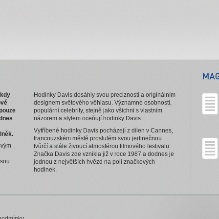
 kdy
Hodinky Davis dosáhly svou precizností a originálním
ové
designem světového věhlasu. Významné osobnosti,
 pouze
populární celebrity, stejně jako všichni s vlastním
 dnes
názorem a stylem oceňují hodinky Davis.
Vytříbené hodinky Davis pocházejí z dílen v Cannes,
lněk.
francouzském městě proslulém svou jedinečnou
 svým
tvůrčí a stále živoucí atmosférou filmového festivalu.
Značka Davis zde vznikla již v roce 1987 a dodnes je
esou
jednou z největších hvězd na poli značkových
hodinek.
podmínky