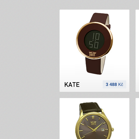
3 488
Kč