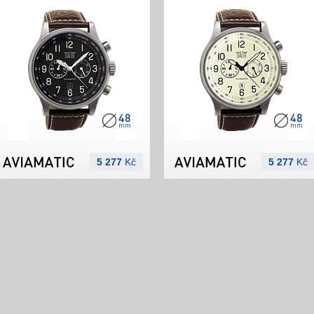
5 277
Kč
5 277
Kč