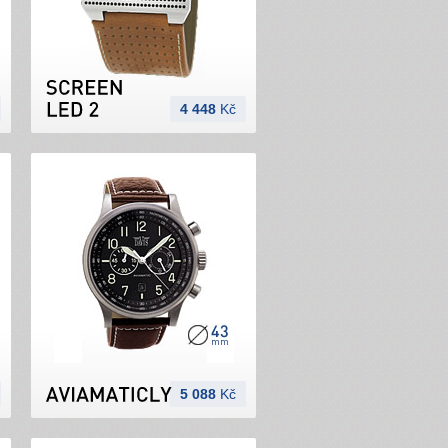
4 448
Kč
5 088
Kč