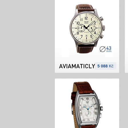
5 088
Kč