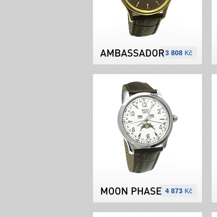
3 808
Kč
4 873
Kč