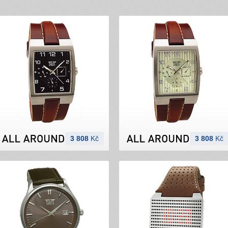
3 808
Kč
3 808
Kč