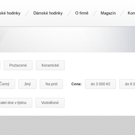
ské hodinky
Dámské hodinky
O firmě
Magazín
Kon
Pozlacené
Keramické
Černý
Jiný
Na prst
Cena:
do 3 000 Kč
do 6 
atel dne v týdnu
Vodotěsné