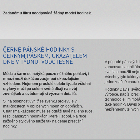
Zadanému filtru neodpovídá žádný model hodinek.
V případě pánských 
zpracování a unikátn
kvalita a použití nej
Móda a šarm se netýká pouze něžného pohlaví, i
Všechny tyto faktor
mnozí muži dokážou zaujmout okouzlujícím
jednoznačně charakte
vzhledem. Nejenom proslulé celebrity, ale všichni
stylový muži po celém světě dbají na svůj
Hodinky Davis, svět
zevnějšek a uvědomují si význam detailů.
výrobce, nabízí preci
technologie i mimořá
Silná osobnost uvnitř se zvenku projevuje v
také hodinky Davis o
maličkostech, v oblíbených módních doplňcích.
nepřehlédnutelných
Charisma každého muže se odráží také na jeho ruce,
resp. pánských hodinkách, které ji zdobí. Na ruce
každého stylového muže tak najdeme prestižní
hodinky.