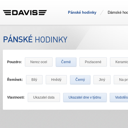
Pánské hodinky
Dámské hod
Pouzdro:
Nerez ocel
Černé
Pozlacené
Kerami
Řemínek:
Bílý
Hnědý
Černý
Jiný
Na pr
Vlastnosti:
Ukazatel data
Ukazatel dne v týdnu
Vodotě