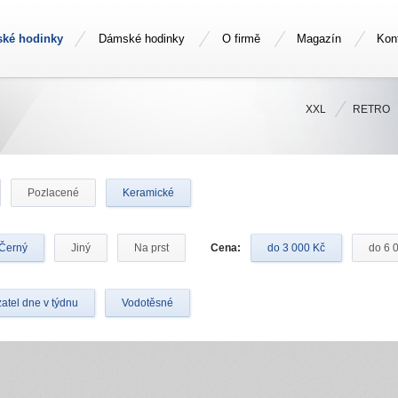
ské hodinky
Dámské hodinky
O firmě
Magazín
Kon
XXL
RETRO
Pozlacené
Keramické
Černý
Jiný
Na prst
Cena:
do 3 000 Kč
do 6 
atel dne v týdnu
Vodotěsné