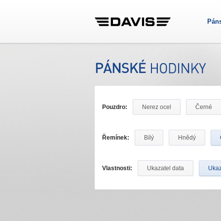
Pán
Pouzdro:
Nerez ocel
Černé
Řemínek:
Bílý
Hnědý
Vlastnosti:
Ukazatel data
Ukaz