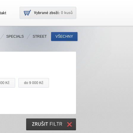
takt
SPECIALS
STREET
VŠECHNY
000 Kč
do 9 000 Kč
ZRUŠIT
FILTR