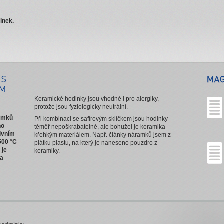
inek.
Keramické hodinky jsou vhodné i pro alergiky,
protože jsou fyziologicky neutrální.
ramků
Při kombinaci se safírovým sklíčkem jsou hodinky
ho
téměř nepoškrabatelné, ale bohužel je keramika
ivním
křehkým materiálem. Např. články náramků jsem z
500 °C
plátku plastu, na který je naneseno pouzdro z
 je
keramiky.
na