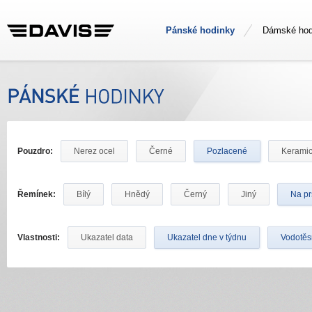
Pánské hodinky
Dámské hod
Pouzdro:
Nerez ocel
Černé
Pozlacené
Kerami
Řemínek:
Bílý
Hnědý
Černý
Jiný
Na pr
Vlastnosti:
Ukazatel data
Ukazatel dne v týdnu
Vodotě