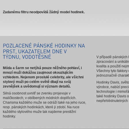
Zadanému filtru neodpovídá žádný model hodinek.
V případě pánských 
zpracování a unikátn
kvalita a použití nej
Móda a šarm se netýká pouze něžného pohlaví, i
Všechny tyto faktor
mnozí muži dokážou zaujmout okouzlujícím
jednoznačně charakte
vzhledem. Nejenom proslulé celebrity, ale všichni
stylový muži po celém světě dbají na svůj
Hodinky Davis, svět
zevnějšek a uvědomují si význam detailů.
výrobce, nabízí preci
technologie i mimořá
Silná osobnost uvnitř se zvenku projevuje v
také hodinky Davis o
maličkostech, v oblíbených módních doplňcích.
nepřehlédnutelných
Charisma každého muže se odráží také na jeho ruce,
resp. pánských hodinkách, které ji zdobí. Na ruce
každého stylového muže tak najdeme prestižní
hodinky.