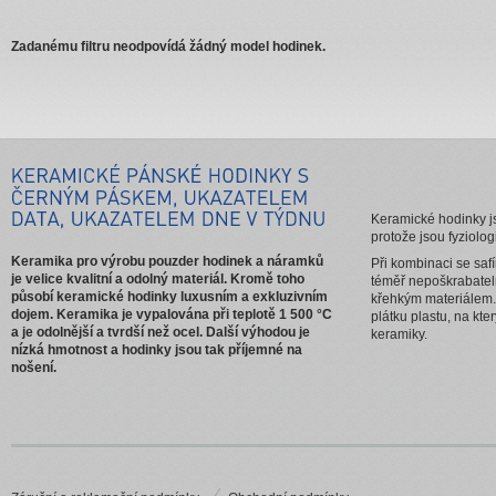
Zadanému filtru neodpovídá žádný model hodinek.
Keramické hodinky js
protože jsou fyziolog
Keramika pro výrobu pouzder hodinek a náramků
Při kombinaci se saf
je velice kvalitní a odolný materiál. Kromě toho
téměř nepoškrabatel
působí keramické hodinky luxusním a exkluzivním
křehkým materiálem.
dojem. Keramika je vypalována při teplotě 1 500 °C
plátku plastu, na kt
a je odolnější a tvrdší než ocel. Další výhodou je
keramiky.
nízká hmotnost a hodinky jsou tak příjemné na
nošení.