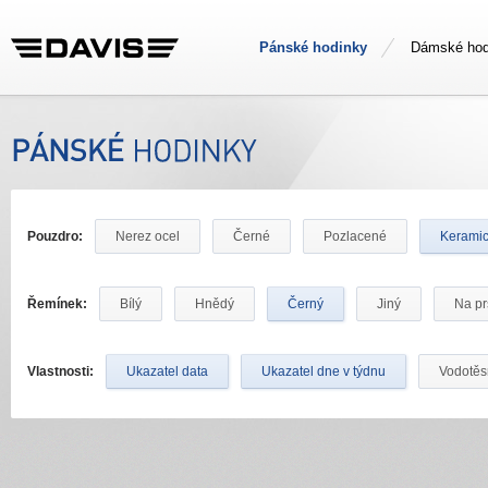
Pánské hodinky
Dámské hod
Pouzdro:
Nerez ocel
Černé
Pozlacené
Kerami
Řemínek:
Bílý
Hnědý
Černý
Jiný
Na pr
Vlastnosti:
Ukazatel data
Ukazatel dne v týdnu
Vodotě