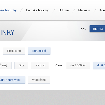
ské hodinky
Dámské hodinky
O firmě
Magazín
Kon
XXL
RETRO
Pozlacené
Keramické
Černý
Jiný
Na prst
Cena:
do 3 000 Kč
do 6 
atel dne v týdnu
Vodotěsné