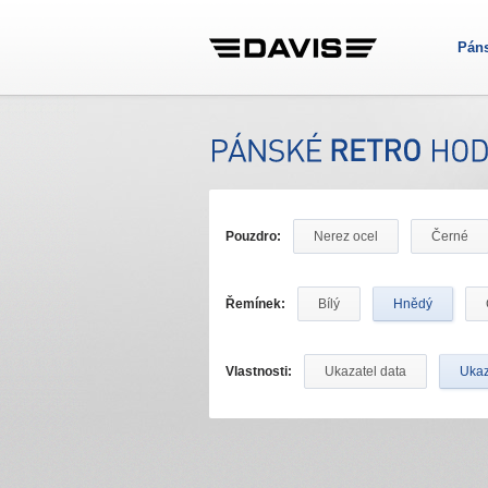
Pán
Pouzdro:
Nerez ocel
Černé
Řemínek:
Bílý
Hnědý
Vlastnosti:
Ukazatel data
Ukaz