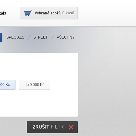
takt
SPECIALS
STREET
VŠECHNY
000 Kč
do 9 000 Kč
ZRUŠIT
FILTR