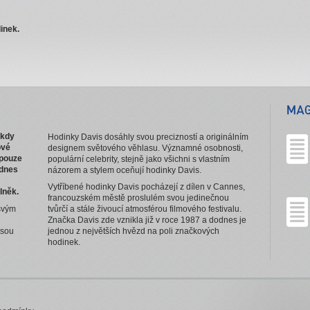
inek.
 kdy
Hodinky Davis dosáhly svou precizností a originálním
ové
designem světového věhlasu. Významné osobnosti,
 pouze
populární celebrity, stejně jako všichni s vlastním
 dnes
názorem a stylem oceňují hodinky Davis.
Vytříbené hodinky Davis pocházejí z dílen v Cannes,
lněk.
francouzském městě proslulém svou jedinečnou
 svým
tvůrčí a stále živoucí atmosférou filmového festivalu.
Značka Davis zde vznikla již v roce 1987 a dodnes je
esou
jednou z největších hvězd na poli značkových
hodinek.