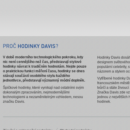
V době moderního technologického pokroku, kdy
Hodinky Davis dosáhl
nic není cennějšího než čas, představují stylové
designem světového
hodinky návrat k tradičním hodnotám. Nejde pouze
populární celebrity, 
o praktickou funkci měření času, hodinky se dnes
názorem a stylem oc
stávají součástí osobitého stylu každého
Vytříbené hodinky Da
jednotlivce, představují významný módní doplněk.
francouzském městě
Špičkové hodinky, které vynikají nad ostatními svým
tvůrčí a stále živouc
dokonalým zpracováním, nejmodernějšími
Značka Davis zde vzn
technologiemi a nezaměnitelným vzhledem, nesou
jednou z největších 
značku Davis.
hodinek.