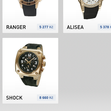
5 277
Kč
5 378
8 660
Kč