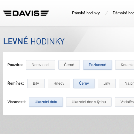
Pánské hodinky
Dámské hod
Pouzdro:
Nerez ocel
Černé
Pozlacené
Kerami
Řemínek:
Bílý
Hnědý
Černý
Jiný
Na pr
Vlastnosti:
Ukazatel data
Ukazatel dne v týdnu
Vodotě