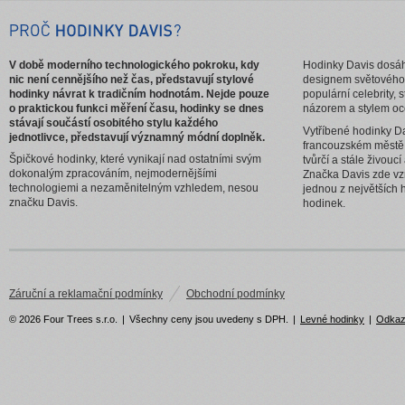
V době moderního technologického pokroku, kdy
Hodinky Davis dosáhl
nic není cennějšího než čas, představují stylové
designem světového
hodinky návrat k tradičním hodnotám. Nejde pouze
populární celebrity, 
o praktickou funkci měření času, hodinky se dnes
názorem a stylem oc
stávají součástí osobitého stylu každého
Vytříbené hodinky Da
jednotlivce, představují významný módní doplněk.
francouzském městě
Špičkové hodinky, které vynikají nad ostatními svým
tvůrčí a stále živouc
dokonalým zpracováním, nejmodernějšími
Značka Davis zde vzn
technologiemi a nezaměnitelným vzhledem, nesou
jednou z největších 
značku Davis.
hodinek.
Záruční a reklamační podmínky
Obchodní podmínky
© 2026 Four Trees s.r.o.
|
Všechny ceny jsou uvedeny s DPH.
|
Levné hodinky
|
Odka