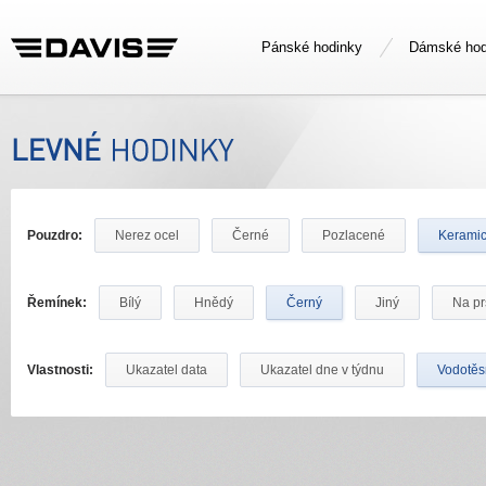
Pánské hodinky
Dámské hod
Pouzdro:
Nerez ocel
Černé
Pozlacené
Kerami
Řemínek:
Bílý
Hnědý
Černý
Jiný
Na pr
Vlastnosti:
Ukazatel data
Ukazatel dne v týdnu
Vodotě