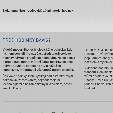
Zadanému filtru neodpovídá žádný model hodinek.
V době moderního technologického pokroku, kdy
Hodinky Davis dosáhl
nic není cennějšího než čas, představují stylové
designem světového
hodinky návrat k tradičním hodnotám. Nejde pouze
populární celebrity, 
o praktickou funkci měření času, hodinky se dnes
názorem a stylem oc
stávají součástí osobitého stylu každého
Vytříbené hodinky Da
jednotlivce, představují významný módní doplněk.
francouzském městě
Špičkové hodinky, které vynikají nad ostatními svým
tvůrčí a stále živouc
dokonalým zpracováním, nejmodernějšími
Značka Davis zde vzn
technologiemi a nezaměnitelným vzhledem, nesou
jednou z největších 
značku Davis.
hodinek.