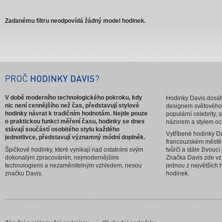
Zadanému filtru neodpovídá žádný model hodinek.
V době moderního technologického pokroku, kdy
Hodinky Davis dosáhl
nic není cennějšího než čas, představují stylové
designem světového
hodinky návrat k tradičním hodnotám. Nejde pouze
populární celebrity, 
o praktickou funkci měření času, hodinky se dnes
názorem a stylem oc
stávají součástí osobitého stylu každého
Vytříbené hodinky Da
jednotlivce, představují významný módní doplněk.
francouzském městě
Špičkové hodinky, které vynikají nad ostatními svým
tvůrčí a stále živouc
dokonalým zpracováním, nejmodernějšími
Značka Davis zde vzn
technologiemi a nezaměnitelným vzhledem, nesou
jednou z největších 
značku Davis.
hodinek.