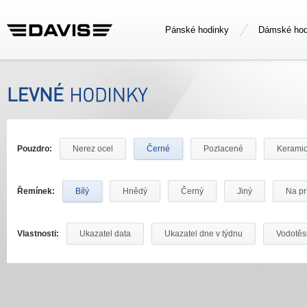
Pánské hodinky
Dámské hod
Pouzdro:
Nerez ocel
Černé
Pozlacené
Kerami
Řemínek:
Bílý
Hnědý
Černý
Jiný
Na pr
Vlastnosti:
Ukazatel data
Ukazatel dne v týdnu
Vodotě