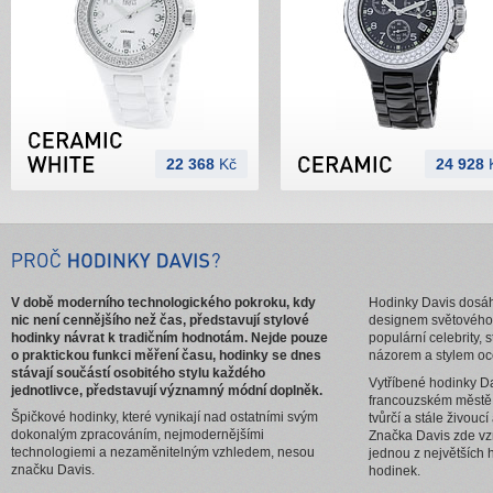
22 368
Kč
24 928
V době moderního technologického pokroku, kdy
Hodinky Davis dosáhl
nic není cennějšího než čas, představují stylové
designem světového
hodinky návrat k tradičním hodnotám. Nejde pouze
populární celebrity, 
o praktickou funkci měření času, hodinky se dnes
názorem a stylem oc
stávají součástí osobitého stylu každého
Vytříbené hodinky Da
jednotlivce, představují významný módní doplněk.
francouzském městě
Špičkové hodinky, které vynikají nad ostatními svým
tvůrčí a stále živouc
dokonalým zpracováním, nejmodernějšími
Značka Davis zde vzn
technologiemi a nezaměnitelným vzhledem, nesou
jednou z největších 
značku Davis.
hodinek.