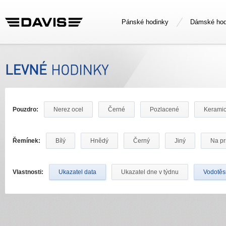
Pánské hodinky
Dámské hod
Pouzdro:
Nerez ocel
Černé
Pozlacené
Kerami
Řemínek:
Bílý
Hnědý
Černý
Jiný
Na pr
Vlastnosti:
Ukazatel data
Ukazatel dne v týdnu
Vodotě