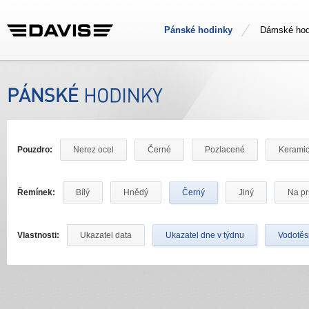
Pánské hodinky
Dámské hod
Pouzdro:
Nerez ocel
Černé
Pozlacené
Kerami
Řemínek:
Bílý
Hnědý
Černý
Jiný
Na pr
Vlastnosti:
Ukazatel data
Ukazatel dne v týdnu
Vodotě