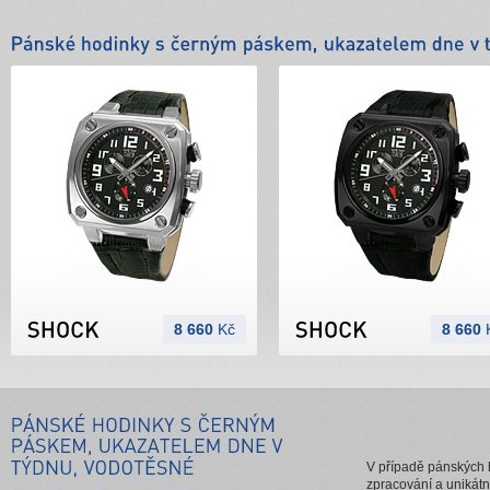
8 660
Kč
8 660
V případě pánských 
zpracování a unikátn