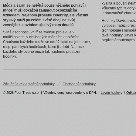
kvalita a použití nej
Móda a šarm se netýká pouze něžného pohlaví, i
Všechny tyto faktor
mnozí muži dokážou zaujmout okouzlujícím
jednoznačně charakte
vzhledem. Nejenom proslulé celebrity, ale všichni
stylový muži po celém světě dbají na svůj
Hodinky Davis, svět
zevnějšek a uvědomují si význam detailů.
výrobce, nabízí preci
technologie i mimořá
Silná osobnost uvnitř se zvenku projevuje v
také hodinky Davis o
maličkostech, v oblíbených módních doplňcích.
nepřehlédnutelných
Charisma každého muže se odráží také na jeho ruce,
resp. pánských hodinkách, které ji zdobí. Na ruce
každého stylového muže tak najdeme prestižní
hodinky.
Záruční a reklamační podmínky
Obchodní podmínky
© 2026 Four Trees s.r.o.
|
Všechny ceny jsou uvedeny s DPH.
|
Levné hodinky
|
Odka