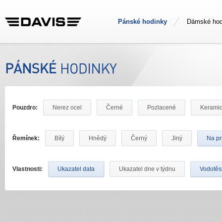
Pánské hodinky
Dámské hod
Pouzdro:
Nerez ocel
Černé
Pozlacené
Kerami
Řemínek:
Bílý
Hnědý
Černý
Jiný
Na pr
Vlastnosti:
Ukazatel data
Ukazatel dne v týdnu
Vodotě