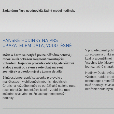
Zadanému filtru neodpovídá žádný model hodinek.
V případě pánských 
zpracování a unikátn
Móda a šarm se netýká pouze něžného pohlaví, i
kvalita a použití nej
mnozí muži dokážou zaujmout okouzlujícím
Všechny tyto faktor
vzhledem. Nejenom proslulé celebrity, ale všichni
jednoznačně charakte
stylový muži po celém světě dbají na svůj
zevnějšek a uvědomují si význam detailů.
Hodinky Davis, svět
výrobce, nabízí preci
Silná osobnost uvnitř se zvenku projevuje v
technologie i mimořá
maličkostech, v oblíbených módních doplňcích.
také hodinky Davis o
Charisma každého muže se odráží také na jeho ruce,
nepřehlédnutelných
resp. pánských hodinkách, které ji zdobí. Na ruce
každého stylového muže tak najdeme prestižní
hodinky.