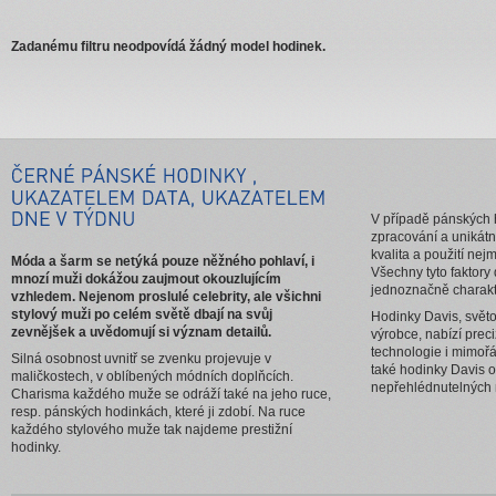
Zadanému filtru neodpovídá žádný model hodinek.
V případě pánských 
zpracování a unikátn
kvalita a použití nej
Móda a šarm se netýká pouze něžného pohlaví, i
Všechny tyto faktor
mnozí muži dokážou zaujmout okouzlujícím
jednoznačně charakte
vzhledem. Nejenom proslulé celebrity, ale všichni
stylový muži po celém světě dbají na svůj
Hodinky Davis, svět
zevnějšek a uvědomují si význam detailů.
výrobce, nabízí preci
technologie i mimořá
Silná osobnost uvnitř se zvenku projevuje v
také hodinky Davis o
maličkostech, v oblíbených módních doplňcích.
nepřehlédnutelných
Charisma každého muže se odráží také na jeho ruce,
resp. pánských hodinkách, které ji zdobí. Na ruce
každého stylového muže tak najdeme prestižní
hodinky.