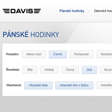
Pánské hodinky
Dámské hod
Pouzdro:
Nerez ocel
Černé
Pozlacené
Kerami
Řemínek:
Bílý
Hnědý
Černý
Jiný
Na pr
Vlastnosti:
Ukazatel data
Ukazatel dne v týdnu
Vodotě