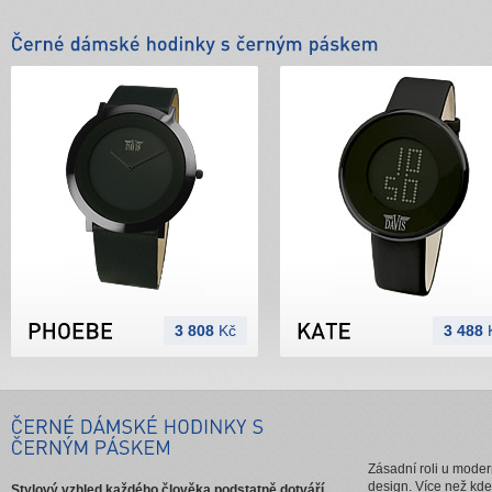
3 808
Kč
3 488
Zásadní roli u mode
design. Více než kde
Stylový vzhled každého člověka podstatně dotváří