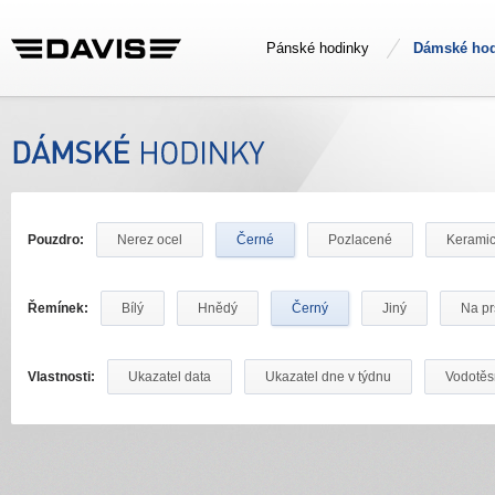
Pánské hodinky
Dámské hod
Pouzdro:
Nerez ocel
Černé
Pozlacené
Kerami
Řemínek:
Bílý
Hnědý
Černý
Jiný
Na pr
Vlastnosti:
Ukazatel data
Ukazatel dne v týdnu
Vodotě