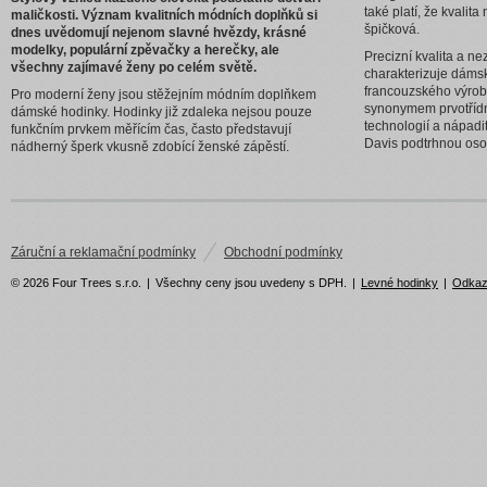
také platí, že kvali
maličkosti. Význam kvalitních módních doplňků si
špičková.
dnes uvědomují nejenom slavné hvězdy, krásné
modelky, populární zpěvačky a herečky, ale
Precizní kvalita a n
všechny zajímavé ženy po celém světě.
charakterizuje dáms
francouzského výrob
Pro moderní ženy jsou stěžejním módním doplňkem
synonymem prvotřídní
dámské hodinky. Hodinky již zdaleka nejsou pouze
technologií a nápad
funkčním prvkem měřícím čas, často představují
Davis podtrhnou osob
nádherný šperk vkusně zdobící ženské zápěstí.
Záruční a reklamační podmínky
Obchodní podmínky
© 2026 Four Trees s.r.o.
|
Všechny ceny jsou uvedeny s DPH.
|
Levné hodinky
|
Odka