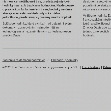
nic není cennějšího než čas, představují stylové
designem světového
hodinky návrat k tradičním hodnotám. Nejde pouze
populární celebrity, 
o praktickou funkci měření času, hodinky se dnes
názorem a stylem oc
stávají součástí osobitého stylu každého
Vytříbené hodinky Da
jednotlivce, představují významný módní doplněk.
francouzském městě
Špičkové hodinky, které vynikají nad ostatními svým
tvůrčí a stále živouc
dokonalým zpracováním, nejmodernějšími
Značka Davis zde vzn
technologiemi a nezaměnitelným vzhledem, nesou
jednou z největších 
značku Davis.
hodinek.
Záruční a reklamační podmínky
Obchodní podmínky
© 2026 Four Trees s.r.o.
|
Všechny ceny jsou uvedeny s DPH.
|
Levné hodinky
|
Odka