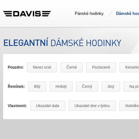
Pánské hodinky
Dámské hod
Pouzdro:
Nerez ocel
Černé
Pozlacené
Kerami
Řemínek:
Bílý
Hnědý
Černý
Jiný
Na pr
Vlastnosti:
Ukazatel data
Ukazatel dne v týdnu
Vodotě