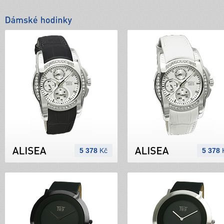
5 378
Kč
5 378