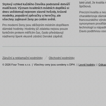
také platí, že kvali
Stylový vzhled každého člověka podstatně dotváří
špičková.
maličkosti. Význam kvalitních módních doplňků si
dnes uvědomují nejenom slavné hvězdy, krásné
Precizní kvalita a n
modelky, populární zpěvačky a herečky, ale
charakterizuje dáms
všechny zajímavé ženy po celém světě.
francouzského výrob
synonymem prvotřídní
Pro moderní ženy jsou stěžejním módním doplňkem
technologií a nápad
dámské hodinky. Hodinky již zdaleka nejsou pouze
Davis podtrhnou osob
funkčním prvkem měřícím čas, často představují
nádherný šperk vkusně zdobící ženské zápěstí.
Záruční a reklamační podmínky
Obchodní podmínky
© 2026 Four Trees s.r.o.
|
Všechny ceny jsou uvedeny s DPH.
|
Levné hodinky
|
Odka