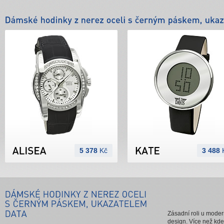
5 378
Kč
3 488
Zásadní roli u mode
design. Více než kde