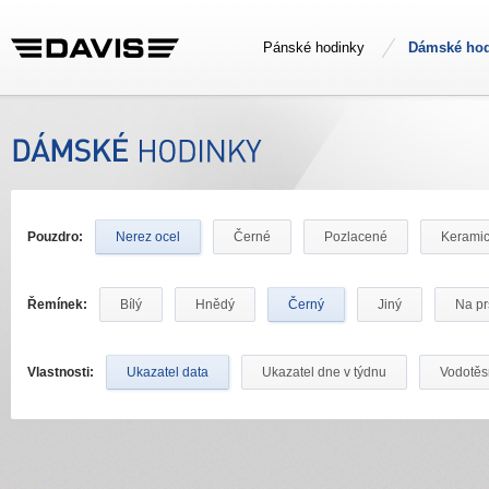
Pánské hodinky
Dámské hod
Pouzdro:
Nerez ocel
Černé
Pozlacené
Kerami
Řemínek:
Bílý
Hnědý
Černý
Jiný
Na pr
Vlastnosti:
Ukazatel data
Ukazatel dne v týdnu
Vodotě