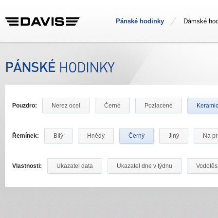
Pánské hodinky
Dámské hod
Pouzdro:
Nerez ocel
Černé
Pozlacené
Kerami
Řemínek:
Bílý
Hnědý
Černý
Jiný
Na pr
Vlastnosti:
Ukazatel data
Ukazatel dne v týdnu
Vodotě