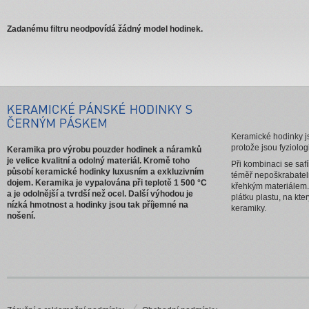
Zadanému filtru neodpovídá žádný model hodinek.
Keramické hodinky js
protože jsou fyziolog
Keramika pro výrobu pouzder hodinek a náramků
je velice kvalitní a odolný materiál. Kromě toho
Při kombinaci se saf
působí keramické hodinky luxusním a exkluzivním
téměř nepoškrabatel
dojem. Keramika je vypalována při teplotě 1 500 °C
křehkým materiálem.
a je odolnější a tvrdší než ocel. Další výhodou je
plátku plastu, na kt
nízká hmotnost a hodinky jsou tak příjemné na
keramiky.
nošení.