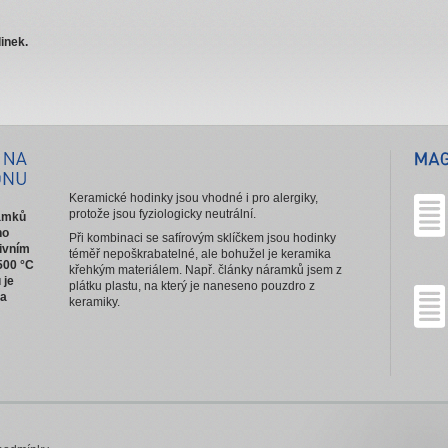
inek.
Keramické hodinky jsou vhodné i pro alergiky,
protože jsou fyziologicky neutrální.
ramků
ho
Při kombinaci se safírovým sklíčkem jsou hodinky
ivním
téměř nepoškrabatelné, ale bohužel je keramika
500 °C
křehkým materiálem. Např. články náramků jsem z
 je
plátku plastu, na který je naneseno pouzdro z
na
keramiky.