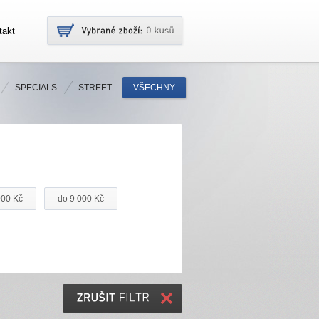
takt
SPECIALS
STREET
VŠECHNY
000 Kč
do 9 000 Kč
ZRUŠIT
FILTR