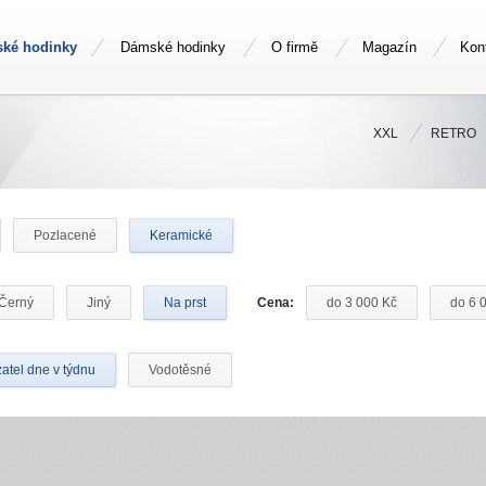
ské hodinky
Dámské hodinky
O firmě
Magazín
Kon
XXL
RETRO
Pozlacené
Keramické
Černý
Jiný
Na prst
Cena:
do 3 000 Kč
do 6 
atel dne v týdnu
Vodotěsné