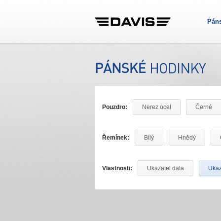
Pán
Pouzdro:
Nerez ocel
Černé
Řemínek:
Bílý
Hnědý
Vlastnosti:
Ukazatel data
Ukaz