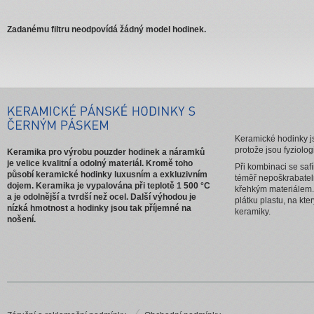
Zadanému filtru neodpovídá žádný model hodinek.
Keramické hodinky js
protože jsou fyziolog
Keramika pro výrobu pouzder hodinek a náramků
je velice kvalitní a odolný materiál. Kromě toho
Při kombinaci se saf
působí keramické hodinky luxusním a exkluzivním
téměř nepoškrabatel
dojem. Keramika je vypalována při teplotě 1 500 °C
křehkým materiálem.
a je odolnější a tvrdší než ocel. Další výhodou je
plátku plastu, na kt
nízká hmotnost a hodinky jsou tak příjemné na
keramiky.
nošení.