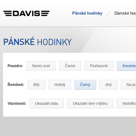
Pánské hodinky
Dámské hod
Pouzdro:
Nerez ocel
Černé
Pozlacené
Kerami
Řemínek:
Bílý
Hnědý
Černý
Jiný
Na pr
Vlastnosti:
Ukazatel data
Ukazatel dne v týdnu
Vodotě