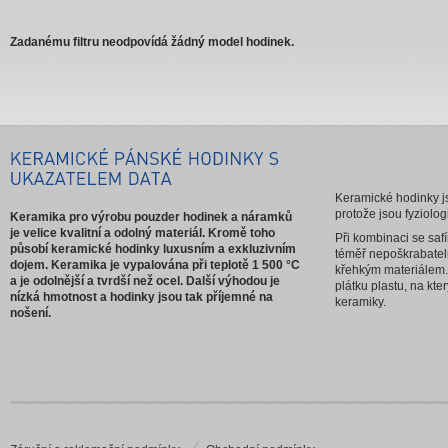
Zadanému filtru neodpovídá žádný model hodinek.
Keramické hodinky js
protože jsou fyziolog
Keramika pro výrobu pouzder hodinek a náramků
je velice kvalitní a odolný materiál. Kromě toho
Při kombinaci se saf
působí keramické hodinky luxusním a exkluzivním
téměř nepoškrabatel
dojem. Keramika je vypalována při teplotě 1 500 °C
křehkým materiálem.
a je odolnější a tvrdší než ocel. Další výhodou je
plátku plastu, na kt
nízká hmotnost a hodinky jsou tak příjemné na
keramiky.
nošení.