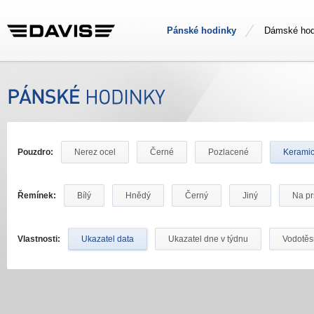
Pánské hodinky
Dámské hod
Pouzdro:
Nerez ocel
Černé
Pozlacené
Kerami
Řemínek:
Bílý
Hnědý
Černý
Jiný
Na pr
Vlastnosti:
Ukazatel data
Ukazatel dne v týdnu
Vodotě