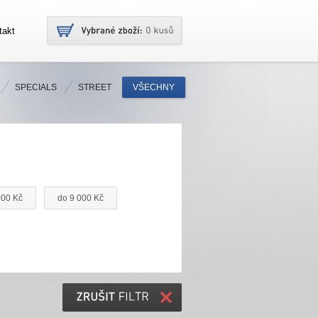
takt
SPECIALS
STREET
VŠECHNY
000 Kč
do 9 000 Kč
ZRUŠIT
FILTR