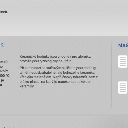
inek.
Keramické hodinky jsou vhodné i pro alergiky,
protože jsou fyziologicky neutrální.
ramků
ho
Při kombinaci se safírovým sklíčkem jsou hodinky
ivním
téměř nepoškrabatelné, ale bohužel je keramika
500 °C
křehkým materiálem. Např. články náramků jsem z
 je
plátku plastu, na který je naneseno pouzdro z
na
keramiky.