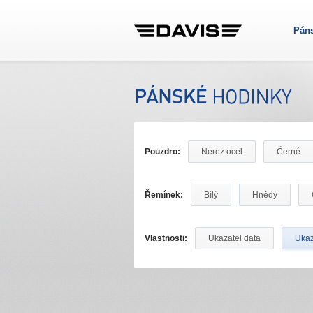
Pán
Pouzdro:
Nerez ocel
Černé
Řemínek:
Bílý
Hnědý
Vlastnosti:
Ukazatel data
Ukaz