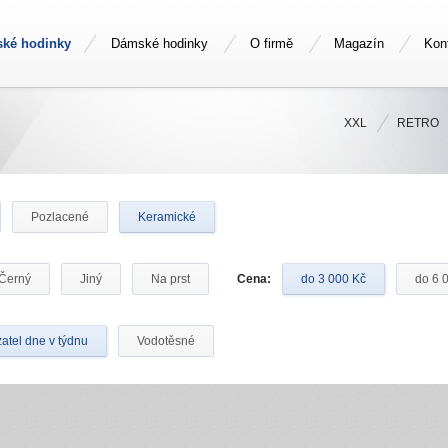
ské hodinky
Dámské hodinky
O firmě
Magazín
Kon
XXL
RETRO
Pozlacené
Keramické
Černý
Jiný
Na prst
Cena:
do 3 000 Kč
do 6 
atel dne v týdnu
Vodotěsné