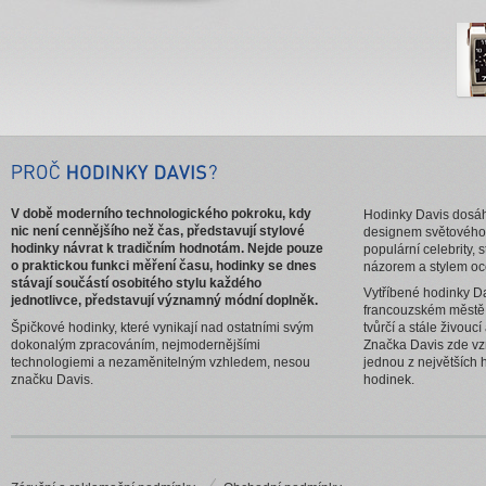
V době moderního technologického pokroku, kdy
Hodinky Davis dosáhl
nic není cennějšího než čas, představují stylové
designem světového
hodinky návrat k tradičním hodnotám. Nejde pouze
populární celebrity, 
o praktickou funkci měření času, hodinky se dnes
názorem a stylem oc
stávají součástí osobitého stylu každého
Vytříbené hodinky Da
jednotlivce, představují významný módní doplněk.
francouzském městě
Špičkové hodinky, které vynikají nad ostatními svým
tvůrčí a stále živouc
dokonalým zpracováním, nejmodernějšími
Značka Davis zde vzn
technologiemi a nezaměnitelným vzhledem, nesou
jednou z největších 
značku Davis.
hodinek.