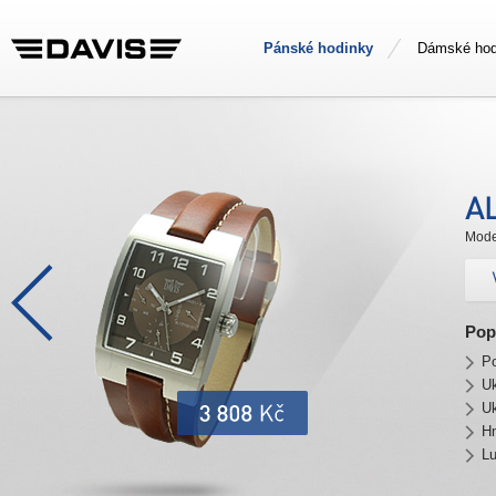
Pánské hodinky
Dámské hod
Mode
Pop
Po
U
Uk
H
Lu