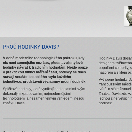
V době moderního technologického pokroku, kdy
Hodinky Davis dosáhl
nic není cennějšího než čas, představují stylové
designem světového
hodinky návrat k tradičním hodnotám. Nejde pouze
populární celebrity, 
o praktickou funkci měření času, hodinky se dnes
názorem a stylem oc
stávají součástí osobitého stylu každého
Vytříbené hodinky Da
jednotlivce, představují významný módní doplněk.
francouzském městě
Špičkové hodinky, které vynikají nad ostatními svým
tvůrčí a stále živouc
dokonalým zpracováním, nejmodernějšími
Značka Davis zde vzn
technologiemi a nezaměnitelným vzhledem, nesou
jednou z největších 
značku Davis.
hodinek.