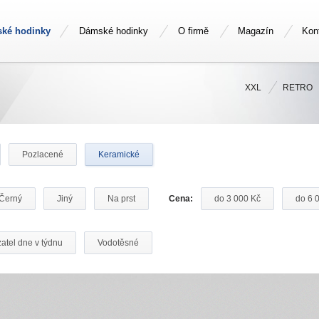
ské hodinky
Dámské hodinky
O firmě
Magazín
Kon
XXL
RETRO
Pozlacené
Keramické
Černý
Jiný
Na prst
Cena:
do 3 000 Kč
do 6 
atel dne v týdnu
Vodotěsné