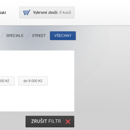
takt
SPECIALS
STREET
VŠECHNY
000 Kč
do 9 000 Kč
ZRUŠIT
FILTR