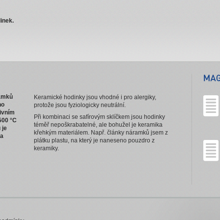
inek.
ramků
Keramické hodinky jsou vhodné i pro alergiky,
ho
protože jsou fyziologicky neutrální.
ivním
Při kombinaci se safírovým sklíčkem jsou hodinky
500 °C
téměř nepoškrabatelné, ale bohužel je keramika
 je
křehkým materiálem. Např. články náramků jsem z
na
plátku plastu, na který je naneseno pouzdro z
keramiky.