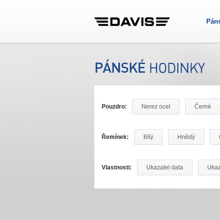
Pán
Pouzdro:
Nerez ocel
Černé
Řemínek:
Bílý
Hnědý
Vlastnosti:
Ukazatel data
Ukaz